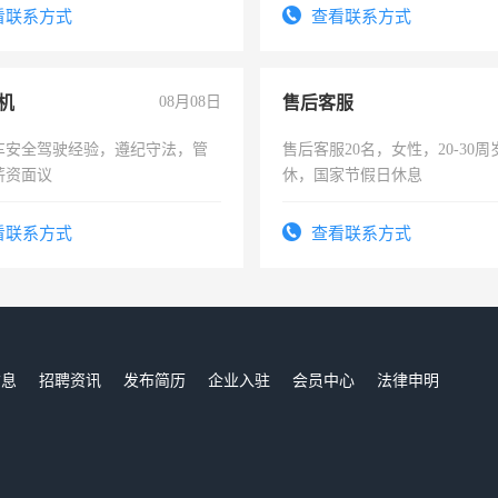
录，客服要求45岁以下高中以
看联系方式
查看联系方式
懂电脑工作认真，性格开朗有
能力，工程，懂水电维修。
机
08月08日
售后客服
车安全驾驶经验，遵纪守法，管
售后客服20名，女性，20-30
薪资面议
休，国家节假日休息
看联系方式
查看联系方式
信息
招聘资讯
发布简历
企业入驻
会员中心
法律申明
们