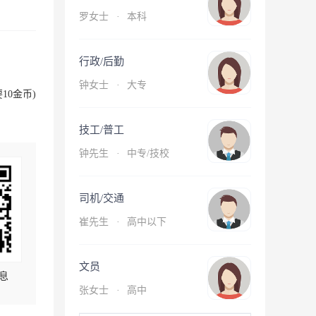
罗女士
·
本科
行政/后勤
钟女士
·
大专
10金币)
技工/普工
钟先生
·
中专/技校
司机/交通
崔先生
·
高中以下
文员
息
张女士
·
高中