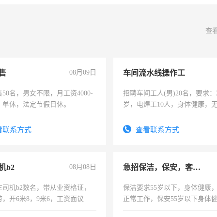
查
售
08月09日
车间流水线操作工
50名，男女不限，月工资4000-
招聘车间工人(男)20名，要求：2
元，单休，法定节假日休。
岁，电焊工10人，身体健康，
好。薪资：4500-7000元，标
宿，免费发放劳保用品，两班
看联系方式
查看联系方式
25号准时发放工资，工作时间1
机b2
08月08日
急招保洁，保安，客服，工程
车司机b2数名，带从业资格证，
保洁要求55岁以下，身体健康
，开6米8，9米6，工资面议
正常工作，保安55岁以下身体
责任心形象端庄，遵纪守法，