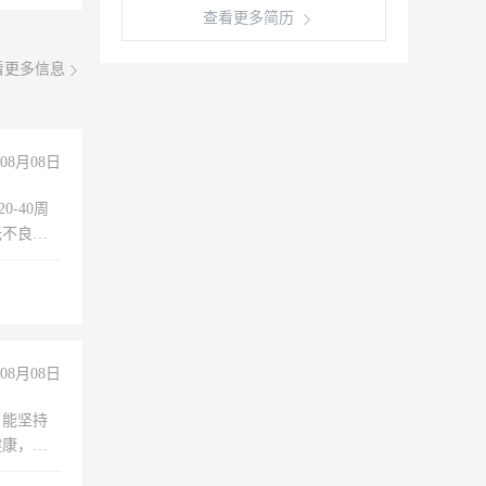
查看更多简历
看更多信息
08月08日
0-40周
无不良嗜
准八人间住
倒，每月
0小时
08月08日
，能坚持
健康，有
无犯罪记