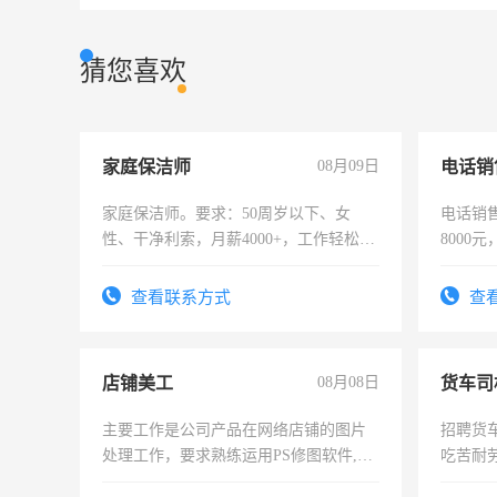
猜您喜欢
家庭保洁师
08月09日
电话销
家庭保洁师。要求：50周岁以下、女
电话销售
性、干净利索，月薪4000+，工作轻松，
8000
时间灵活，不需坐班，适合宝妈、全职
太太等。
查看联系方式
查
店铺美工
08月08日
货车司
主要工作是公司产品在网络店铺的图片
招聘货
处理工作，要求熟练运用PS修图软件,工
吃苦耐劳
作时间每天8小时，待遇优厚。