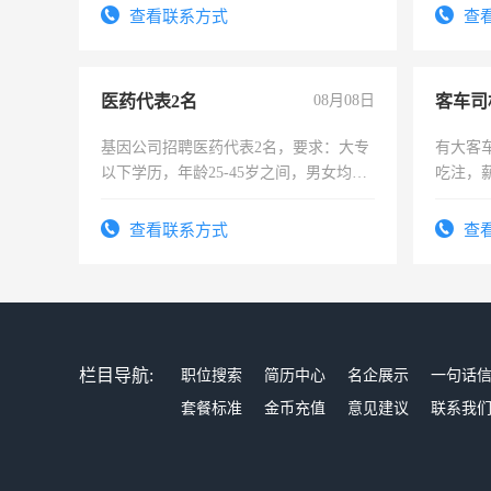
查看联系方式
查
医药代表2名
08月08日
客车司
基因公司招聘医药代表2名，要求：大专
有大客
以下学历，年龄25-45岁之间，男女均
吃注，
可，需要具有营销经验，从事过医药代
表或者有医学资质的优先，底薪+绩效，
查看联系方式
查
交五险。
栏目导航:
职位搜索
简历中心
名企展示
一句话
套餐标准
金币充值
意见建议
联系我