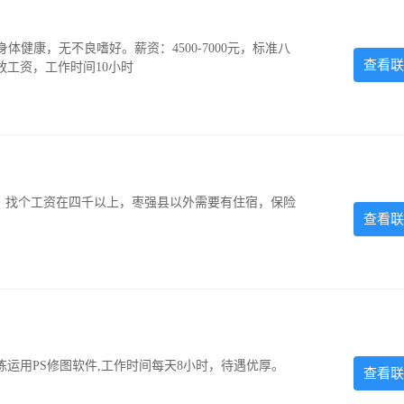
，身体健康，无不良嗜好。薪资：4500-7000元，标准八
查看联
放工资，工作时间10小时
照，找个工资在四千以上，枣强县以外需要有住宿，保险
查看联
运用PS修图软件,工作时间每天8小时，待遇优厚。
查看联