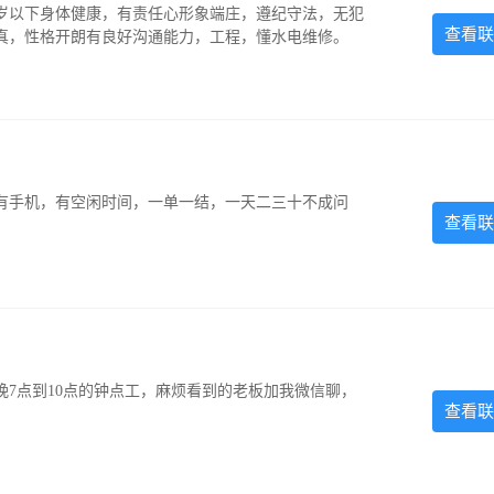
5岁以下身体健康，有责任心形象端庄，遵纪守法，无犯
查看联
认真，性格开朗有良好沟通能力，工程，懂水电维修。
有手机，有空闲时间，一单一结，一天二三十不成问
查看联
7点到10点的钟点工，麻烦看到的老板加我微信聊，
查看联