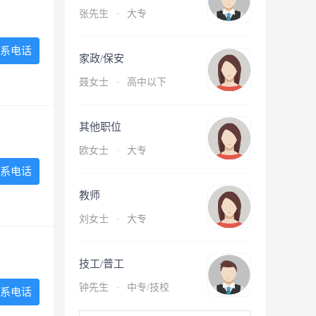
张先生
·
大专
系电话
家政/保安
聂女士
·
高中以下
其他职位
欧女士
·
大专
系电话
教师
刘女士
·
大专
技工/普工
钟先生
·
中专/技校
系电话