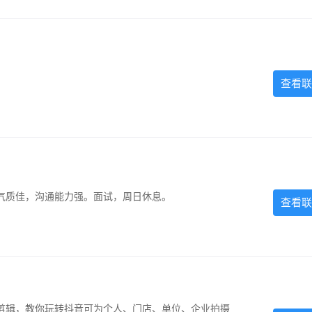
查看联
气质佳，沟通能力强。面试，周日休息。
查看联
剪辑，教你玩转抖音可为个人、门店、单位、企业拍摄