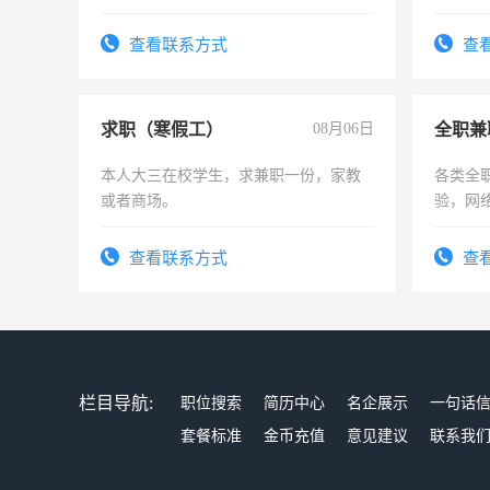
为各类公司策划，设建新账，理乱账业
务，财务咨询等业务。欲求兼职会计工
查看联系方式
查
作
求职（寒假工）
08月06日
全职兼
本人大三在校学生，求兼职一份，家教
各类全
或者商场。
验，网
队长，
有高低
查看联系方式
查
栏目导航:
职位搜索
简历中心
名企展示
一句话
套餐标准
金币充值
意见建议
联系我