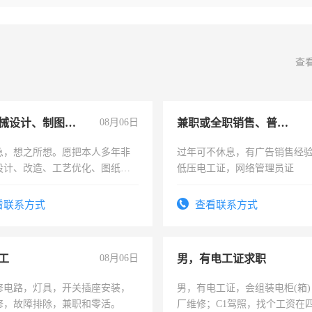
查
兼职机械设计、制图、设备改造
08月06日
兼职或全职销售、普工、维修
急，想之所想。愿把本人多年非
过年可不休息，有广告销售经
设计、改造、工艺优化、图纸制
低压电工证，网络管理员证
解的经验与您分享。 真诚合作，
识之士，共享未来。
看联系方式
查看联系方式
工
08月06日
男，有电工证求职
修电路，灯具，开关插座安装，
男，有电工证，会组装电柜(箱
修，故障排除，兼职和零活。
厂维修；C1驾照，找个工资在