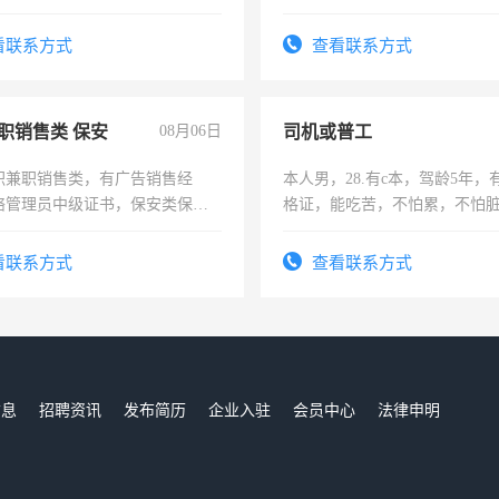
上，枣强县以外需要有住宿，
电话
看联系方式
查看联系方式
职销售类 保安
08月06日
司机或普工
职兼职销售类，有广告销售经
本人男，28.有c本，驾龄5年，
络管理员中级证书，保安类保安
格证，能吃苦，不怕累，不怕
形象岗或幼儿园保安，维修水电
实，需求稳定工作一份，保险
压电工证和十几年工作经验
看联系方式
查看联系方式
信息
招聘资讯
发布简历
企业入驻
会员中心
法律申明
们