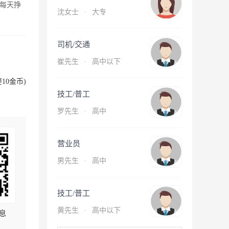
每天挣
沈女士
·
大专
司机/交通
崔先生
·
高中以下
10金币)
技工/普工
罗先生
·
高中
营业员
男先生
·
高中
技工/普工
黄先生
·
高中以下
息