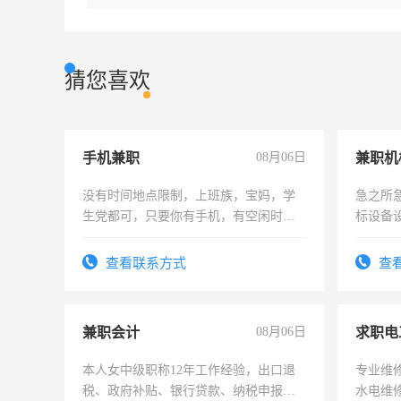
猜您喜欢
手机兼职
08月06日
没有时间地点限制，上班族，宝妈，学
急之所
生党都可，只要你有手机，有空闲时
标设备
间，一单一结，一天二三十不成问题，
作和分
勤快的四五十，每天挣零花钱没问题！
结识有
查看联系方式
查
兼职会计
08月06日
求职电
本人女中级职称12年工作经验，出口退
专业维
税、政府补贴、银行贷款、纳税申报、
水电维