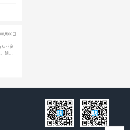
保险勿扰
08月06日
有从业资
脏，踏
不干